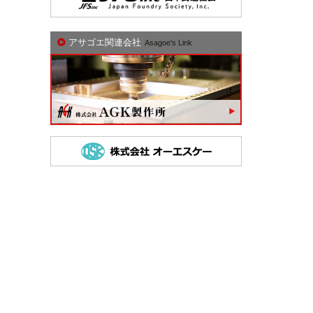
アサゴエ関連会社
Asagoe's Link