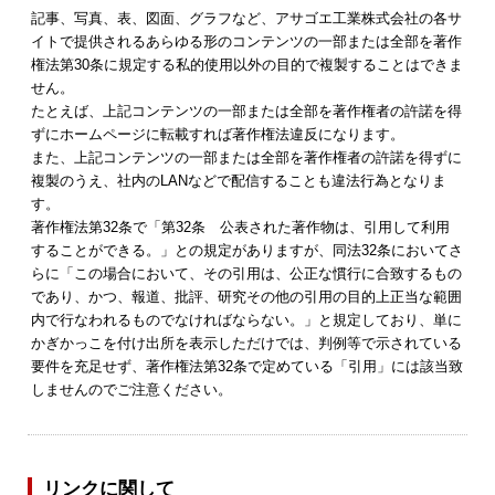
記事、写真、表、図面、グラフなど、アサゴエ工業株式会社の各サ
イトで提供されるあらゆる形のコンテンツの一部または全部を著作
権法第30条に規定する私的使用以外の目的で複製することはできま
せん。
たとえば、上記コンテンツの一部または全部を著作権者の許諾を得
ずにホームページに転載すれば著作権法違反になります。
また、上記コンテンツの一部または全部を著作権者の許諾を得ずに
複製のうえ、社内のLANなどで配信することも違法行為となりま
す。
著作権法第32条で「第32条 公表された著作物は、引用して利用
することができる。」との規定がありますが、同法32条においてさ
らに「この場合において、その引用は、公正な慣行に合致するもの
であり、かつ、報道、批評、研究その他の引用の目的上正当な範囲
内で行なわれるものでなければならない。」と規定しており、単に
かぎかっこを付け出所を表示しただけでは、判例等で示されている
要件を充足せず、著作権法第32条で定めている「引用」には該当致
しませんのでご注意ください。
リンクに関して