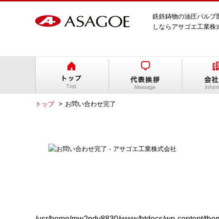
銑鉄鋳物の油圧バルブ
しならアサゴエ工業株
トップ
お問い合わせ完了
/usr/home/mw2pdv8830/www/htdocs/wp-content/them