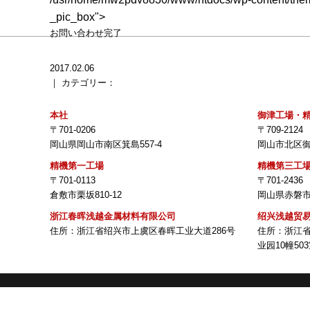
_pic_box">
お問い合わせ完了
2017.02.06
｜
カテゴリー：
本社
御津工場・
〒701-0206
〒709-2124
岡山県岡山市南区箕島557-4
岡山市北区御津
精機第一工場
精機第三工
〒701-0113
〒701-2436
倉敷市栗坂810-12
岡山県赤磐市仁
浙江春晖浅越金属材料有限公司
绍兴浅越贸
住所：浙江省绍兴市上虞区春晖工业大道286号
住所：浙江
业园10幢50