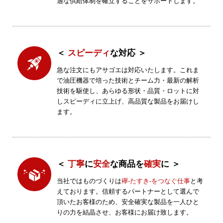
適な供給体制を確立することをサポートします。
＜
スピーディ
な対応 ＞
急な注文にもアサゴエは対応いたします。これま
で油圧機器で培った技術とチーム力・最新の解析
技術を駆使し、あらゆる形状・品質・ロットに対
しスピーディに立上げ、高品質な製品をお届けし
ます。
＜
丁寧
に
安全
な商品を
確実
に ＞
当社ではものづくりは
襷-たすき-をつなぐ仕事
と考
えております。信頼するパートナーとして選んで
頂いたお客様のため、安全確実な製品を一人ひと
りの力を結晶させ、お客様にお届け致します。